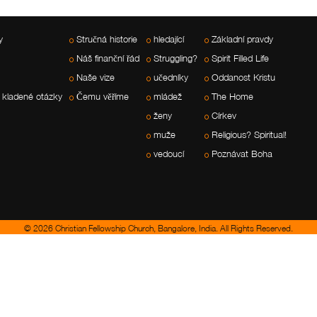
y
Stručná historie
hledající
Základní pravdy
Náš finanční řád
Struggling?
Spirit Filled Life
Naše vize
učedníky
Oddanost Kristu
 kladené otázky
Čemu věříme
mládež
The Home
ženy
Církev
muže
Religious? Spiritual!
vedoucí
Poznávat Boha
© 2026 Christian Fellowship Church, Bangalore, India. All Rights Reserved.