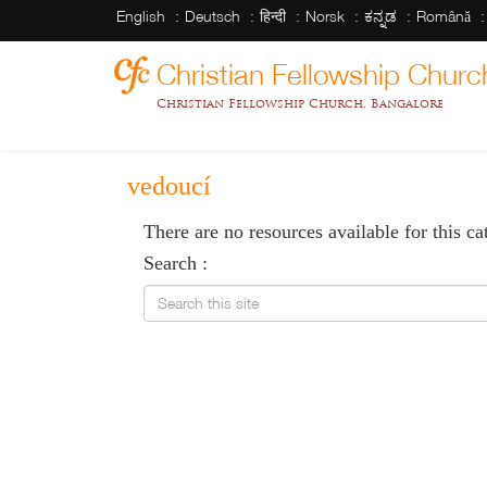
English
Deutsch
हिन्दी
Norsk
ಕನ್ನಡ
Română
Christian Fellowship Churc
Christian Fellowship Church, Bangalore
vedoucí
There are no resources available for this ca
Search :
Search this site