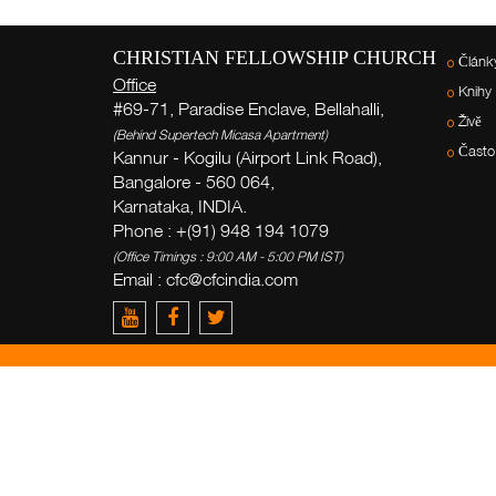
CHRISTIAN FELLOWSHIP CHURCH
Článk
Office
Knihy
#69-71, Paradise Enclave, Bellahalli,
Živě
(Behind Supertech Micasa Apartment)
Často
Kannur - Kogilu (Airport Link Road),
Bangalore - 560 064,
Karnataka, INDIA.
Phone : +(91) 948 194 1079
(Office Timings : 9:00 AM - 5:00 PM IST)
Email :
cfc@cfcindia.com