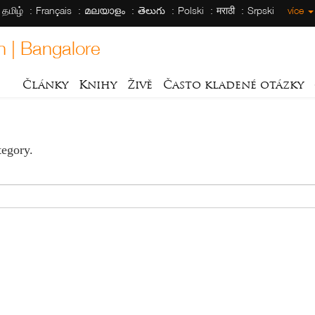
தமிழ்
Français
മലയാളം
తెలుగు
Polski
मराठी
Srpski
více
h | Bangalore
Články
Knihy
Živě
Často kladené otázky
tegory.