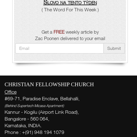
Slovo na tento týden
( The Word For This Week )
Get a
FREE
weekly article by
Zac Poonen delivered to your email
Submit
CHRISTIAN FELLOWSHIP CHURCH
Office
#69-71, Paradise Enclave, Bellahalli,
(Behind Supertech Micasa Apartment)
Kannur - Kogilu (Airport Link Road),
Bangalore - 560 064,
Karnataka, INDIA.
Phone : +(91) 948 194 1079