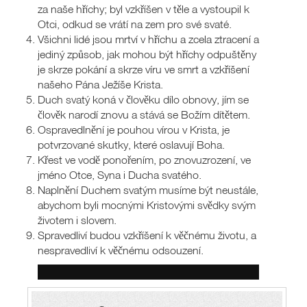
za naše hříchy; byl vzkříšen v těle a vystoupil k
Otci, odkud se vrátí na zem pro své svaté.
Všichni lidé jsou mrtví v hříchu a zcela ztracení a
jediný způsob, jak mohou být hříchy odpuštěny
je skrze pokání a skrze víru ve smrt a vzkříšení
našeho Pána Ježíše Krista.
Duch svatý koná v člověku dílo obnovy, jím se
člověk narodí znovu a stává se Božím dítětem.
Ospravedlnění je pouhou vírou v Krista, je
potvrzované skutky, které oslavují Boha.
Křest ve vodě ponořením, po znovuzrození, ve
jméno Otce, Syna i Ducha svatého.
Naplnění Duchem svatým musíme být neustále,
abychom byli mocnými Kristovými svědky svým
životem i slovem.
Spravedliví budou vzkříšení k věčnému životu, a
nespravedliví k věčnému odsouzení.