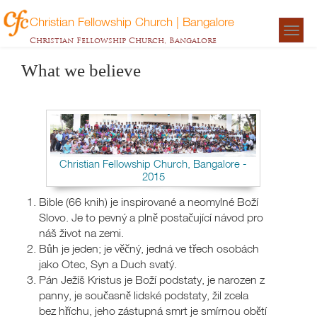
Christian Fellowship Church | Bangalore
Togg
Christian Fellowship Church, Bangalore
navigat
What we believe
Christian Fellowship Church, Bangalore -
2015
Bible (66 knih) je inspirované a neomylné Boží
Slovo. Je to pevný a plně postačující návod pro
náš život na zemi.
Bůh je jeden; je věčný, jedná ve třech osobách
jako Otec, Syn a Duch svatý.
Pán Ježíš Kristus je Boží podstaty, je narozen z
panny, je současně lidské podstaty, žil zcela
bez hříchu, jeho zástupná smrt je smírnou obětí